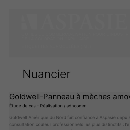
Aller
au
contenu
OUTILS DE COMMERCIALISATION POUR L’INDUSTR
DE LA COLORATION CAPILLAIRE
ÉTIQUETTES SURMOULÉES (IML)
Nuancier
Goldwell-
Goldwell-Panneau à mèches amov
Panneau
Étude de cas - Réalisation
/
adncomm
à
mèches
Goldwell Amérique du Nord fait confiance à Aspasie depuis
amovibles
consultation couleur professionnels les plus distinctifs 