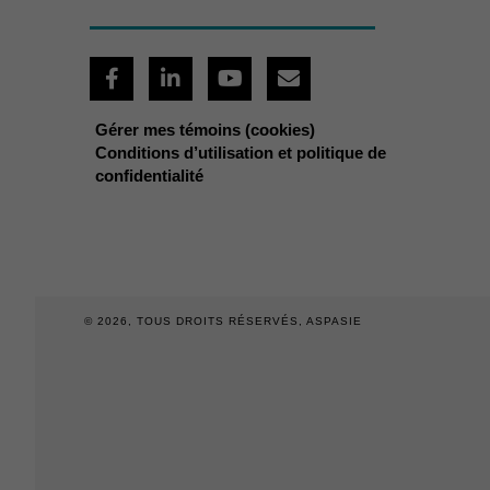
F
L
Y
E
a
i
o
n
c
n
u
v
e
k
t
e
Gérer mes témoins (cookies)
b
e
u
l
Conditions d’utilisation et politique de
o
d
b
o
confidentialité
o
i
e
p
k
n
e
-
-
f
i
n
© 2026, TOUS DROITS RÉSERVÉS,
ASPASIE