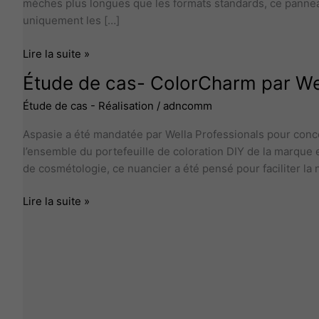
mèches plus longues que les formats standards, ce pannea
uniquement les […]
Lire la suite »
Étude
Étude de cas- ColorCharm par Wel
de
Étude de cas - Réalisation
/
adncomm
cas-
ColorCharm
Aspasie a été mandatée par Wella Professionals pour conc
par
l’ensemble du portefeuille de coloration DIY de la marque 
Wella
de cosmétologie, ce nuancier a été pensé pour faciliter la
Professionals
Lire la suite »