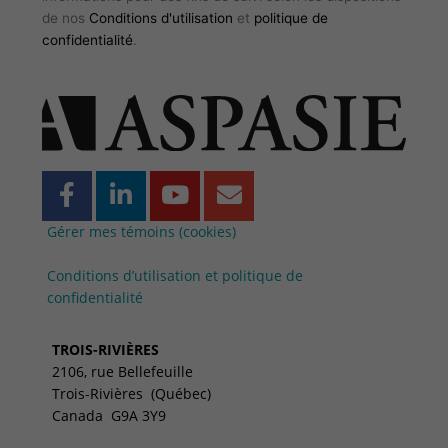
de nos
Conditions d'utilisation
et
politique de
confidentialité
.
F
L
Y
E
a
i
o
n
c
n
u
v
Gérer mes témoins (cookies)
e
k
t
e
Conditions d’utilisation et politique de
b
e
u
l
confidentialité
o
d
b
o
o
i
e
p
TROIS-RIVIÈRES
k
n
e
2106, rue Bellefeuille
-
-
Trois-Rivières (Québec)
f
i
Canada G9A 3Y9
n