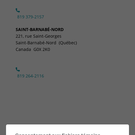
819 379-2157
SAINT-BARNABÉ-NORD
221, rue Saint-Georges
Saint-Barnabé-Nord (Québec)
Canada G0X 2K0
819 264-2116